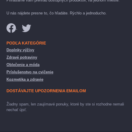
Prinášame vám prehľad dostupných produktov, na jednom mieste.
U nás nájdete presne to, čo hľadáte. Rýchlo a jednoducho.
PODĽA KATEGÓRIE
Doplnky výživy
Zdravé potraviny
Oblečenie a móda
Príslušenstvo na cvičenie
Kozmetika a zdravie
DOSTÁVAJTE UPOZORNENIA EMAILOM
Žiadny spam, len zaujímavé ponuky, ktoré by ste si rozhodne nemali
nechať újsť.