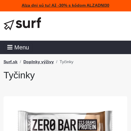
Alza dni sú tu! Až -30% s kódom ALZADNI30
Menu
Surf.sk
Doplnky výživy
Tyčinky
Tyčinky