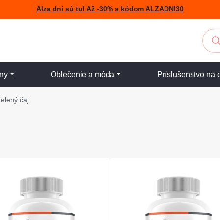
Alza dni sú tu! Až -30% s kódom ALZADNI30
iny
Oblečenie a móda
Príslušenstvo na 
elený čaj