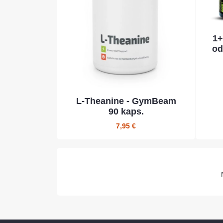
1+
od
L-Theanine - GymBeam
90 kaps.
7,95 €