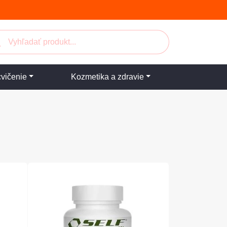
cvičenie
Kozmetika a zdravie