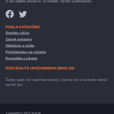
U nás nájdete presne to, čo hľadáte. Rýchlo a jednoducho.
PODĽA KATEGÓRIE
Doplnky výživy
Zdravé potraviny
Oblečenie a móda
Príslušenstvo na cvičenie
Kozmetika a zdravie
DOSTÁVAJTE UPOZORNENIA EMAILOM
Žiadny spam, len zaujímavé ponuky, ktoré by ste si rozhodne nemali
nechať újsť.
Copyright © 2022 Surf.sk