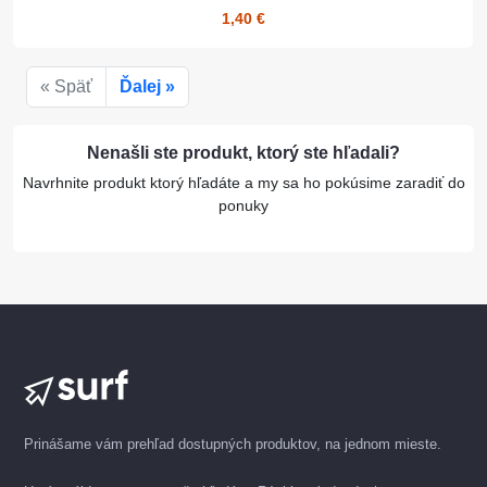
1,40 €
« Späť
Ďalej »
Nenašli ste produkt, ktorý ste hľadali?
Navrhnite produkt ktorý hľadáte a my sa ho pokúsime zaradiť do
ponuky
Prinášame vám prehľad dostupných produktov, na jednom mieste.