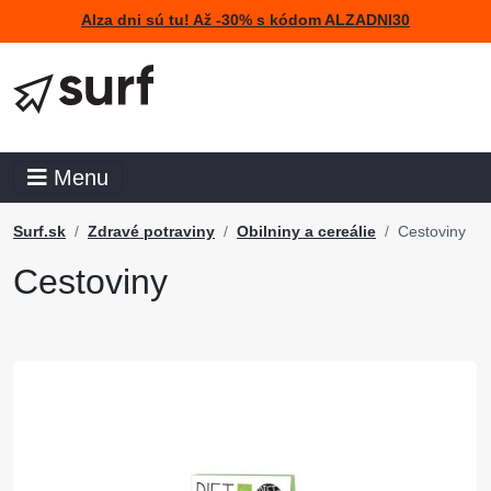
Alza dni sú tu! Až -30% s kódom ALZADNI30
Menu
Surf.sk
Zdravé potraviny
Obilniny a cereálie
Cestoviny
Cestoviny