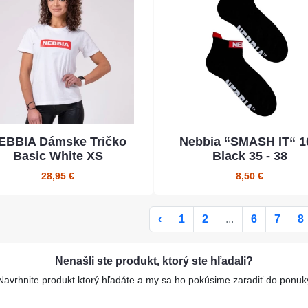
EBBIA Dámske Tričko
Nebbia “SMASH IT“ 1
Basic White XS
Black 35 - 38
28,95 €
8,50 €
‹
1
2
...
6
7
8
Nenašli ste produkt, ktorý ste hľadali?
Navrhnite produkt ktorý hľadáte a my sa ho pokúsime zaradiť do ponuk