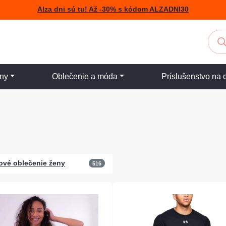
Alza dni sú tu! Až -30% s kódom ALZADNI30
iny
Oblečenie a móda
Príslušenstvo na 
ové oblečenie ženy
516