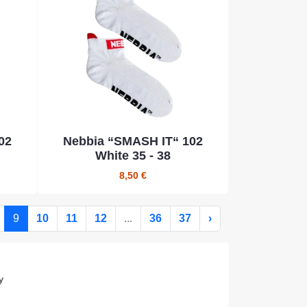
02
Nebbia “SMASH IT“ 102
White 35 - 38
8,50 €
9
10
11
12
...
36
37
›
y