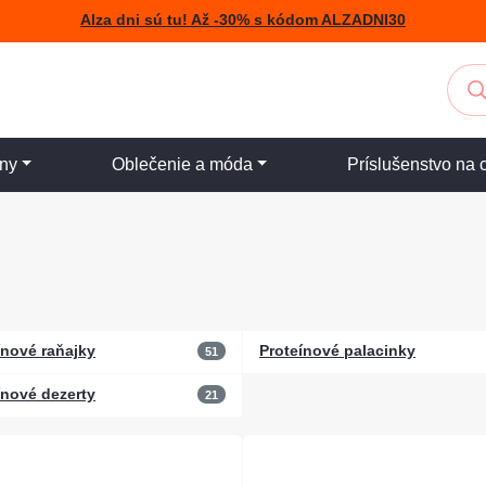
Alza dni sú tu! Až -30% s kódom ALZADNI30
iny
Oblečenie a móda
Príslušenstvo na 
ínové raňajky
Proteínové palacinky
51
ínové dezerty
21