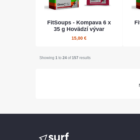
FitSoups - Kompava 6 x
F
35 g Hovädzí vývar
15,00 €
Showing
1
to
24
of
157
results