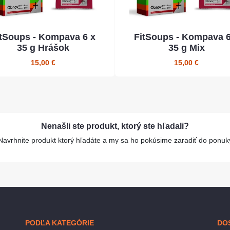
itSoups - Kompava 6 x
FitSoups - Kompava 6
35 g Hrášok
35 g Mix
15,00 €
15,00 €
Nenašli ste produkt, ktorý ste hľadali?
Navrhnite produkt ktorý hľadáte a my sa ho pokúsime zaradiť do ponuk
PODĽA KATEGÓRIE
DO