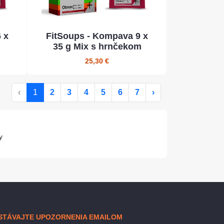
 x
FitSoups - Kompava 9 x
35 g Mix s hrnčekom
25,30 €
‹
1
2
3
4
5
6
7
›
y
STÁVAJTE UPOZORNENIA EMAILOM