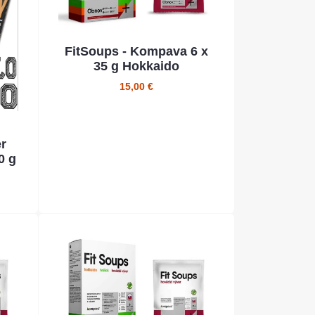
FitSoups - Kompava 6 x
35 g Hokkaido
15,00 €
r
0 g