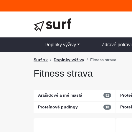
Doplnky výživy
Zdravé potrav
Surf.sk
Doplnky výživy
Fitness strava
Fitness strava
Arašidové a iné maslá
Prote
52
Proteínové pudingy
Prote
18